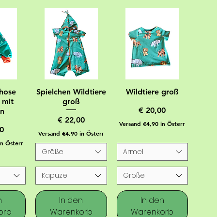
hose
Spielchen Wildtiere
Wildtiere groß
 mit
groß
Preis
€ 20,00
en
Preis
€ 22,00
Versand €4,90 in Österr
0
Versand €4,90 in Österr
in Österr
Größe
Ärmel
Kapuze
Größe
n
In den
In den
orb
Warenkorb
Warenkorb