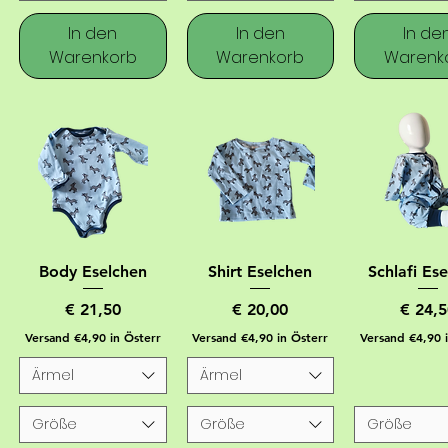
In den
In den
In de
Warenkorb
Warenkorb
Warenk
Body Eselchen
Shirt Eselchen
Schlafi Es
Preis
Preis
Preis
€ 21,50
€ 20,00
€ 24,5
Versand €4,90 in Österr
Versand €4,90 in Österr
Versand €4,90 
Ärmel
Ärmel
Größe
Größe
Größe