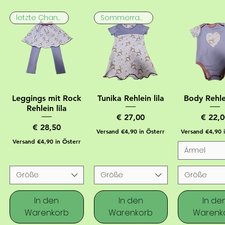
letzte Chance
Sommerrabatt
Leggings mit Rock
Tunika Rehlein lila
Body Rehlei
Rehlein lila
Preis
Preis
€ 27,00
€ 22,0
Preis
€ 28,50
Versand €4,90 in Österr
Versand €4,90 
Versand €4,90 in Österr
Ärmel
Größe
Größe
Größe
In den
In den
In de
Warenkorb
Warenkorb
Warenk