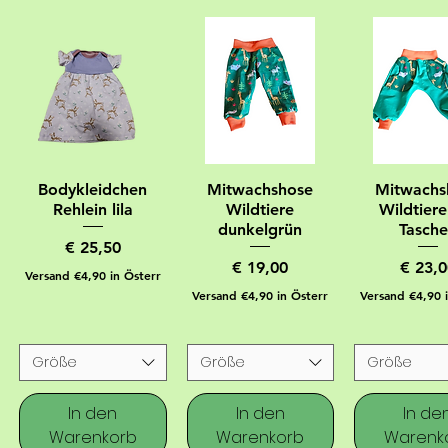
Bodykleidchen
Mitwachshose
Mitwachs
Rehlein lila
Wildtiere
Wildtiere
dunkelgrün
Tasch
Preis
€ 25,50
Preis
Preis
€ 19,00
€ 23,0
Versand €4,90 in Österr
Versand €4,90 in Österr
Versand €4,90 
Größe
Größe
Größe
In den
In den
In de
Warenkorb
Warenkorb
Warenk