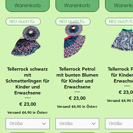
Warenkorb
Warenkorb
Warenk
NEU auch für Erwachsene
NEU auch für Erwachsene
Tellerrock schwarz
Tellerrock Petrol
Tellerrock 
mit
mit bunten Blumen
für Kinde
Schmetterlingen für
für Kinder und
Erwachs
Kinder und
Erwachsene
Preis
€ 23,0
Erwachsene
Preis
€ 23,00
Versand €4,90 
Preis
€ 23,00
Versand €4,90 in Österr
Versand €4,90 in Österr
Größe
Größe
Größe