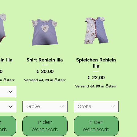
n lila
Shirt Rehlein lila
Spielchen Rehlein
lila
Preis
0
€ 20,00
Preis
€ 22,00
in Österr
Versand €4,90 in Österr
Versand €4,90 in Österr
Größe
Größe
n
In den
In den
orb
Warenkorb
Warenkorb