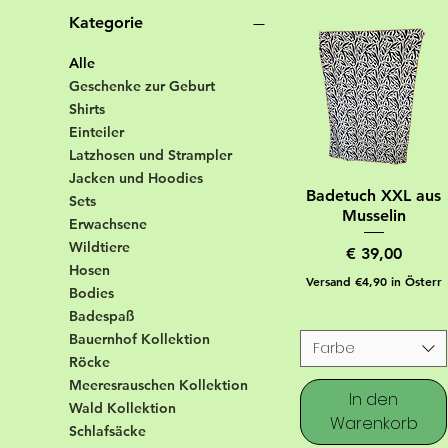
Kategorie
Alle
Geschenke zur Geburt
Shirts
Einteiler
Latzhosen und Strampler
Jacken und Hoodies
Badetuch XXL aus
Sets
Musselin
Erwachsene
Wildtiere
Preis
€ 39,00
Hosen
Versand €4,90 in Österr
Bodies
Badespaß
Bauernhof Kollektion
Farbe
Röcke
Meeresrauschen Kollektion
In den
Wald Kollektion
Warenkorb
Schlafsäcke