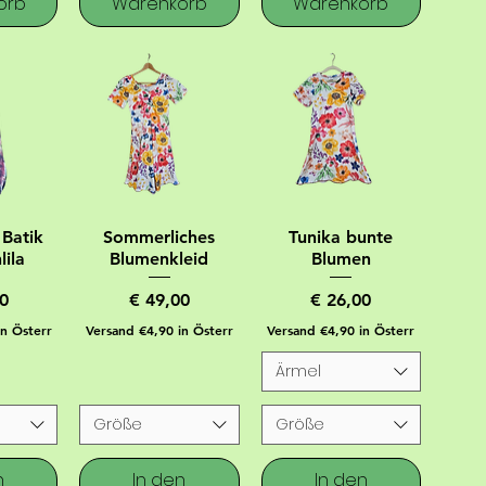
orb
Warenkorb
Warenkorb
Batik
Sommerliches
Tunika bunte
lila
Blumenkleid
Blumen
Preis
Preis
0
€ 49,00
€ 26,00
in Österr
Versand €4,90 in Österr
Versand €4,90 in Österr
Ärmel
Größe
Größe
n
In den
In den