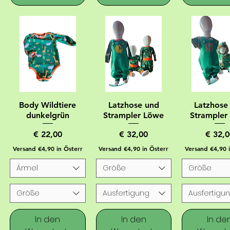
Body Wildtiere
Latzhose und
Latzhose
dunkelgrün
Strampler Löwe
Strampler 
Preis
Preis
Preis
€ 22,00
€ 32,00
€ 32,0
Versand €4,90 in Österr
Versand €4,90 in Österr
Versand €4,90 
Ärmel
Größe
Größe
Größe
Ausfertigung
Ausfertigu
In den
In den
In de