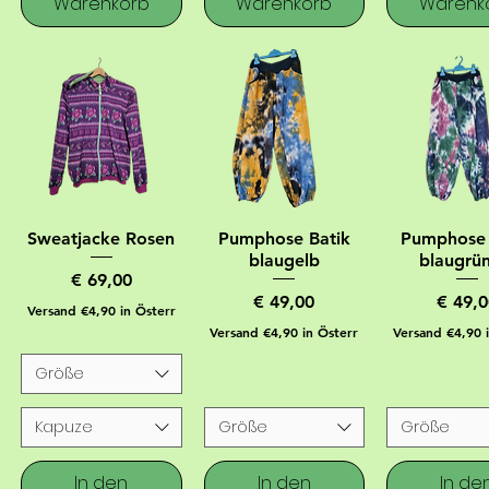
Warenkorb
Warenkorb
Warenk
Sweatjacke Rosen
Pumphose Batik
Pumphose 
blaugelb
blaugrün
Preis
€ 69,00
Preis
Preis
€ 49,00
€ 49,0
Versand €4,90 in Österr
Versand €4,90 in Österr
Versand €4,90 
Größe
Kapuze
Größe
Größe
In den
In den
In de