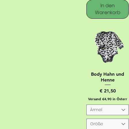
In den
Warenkorb
Body Hahn und
Henne
Preis
€ 21,50
Versand €4,90 in Österr
Ärmel
Größe