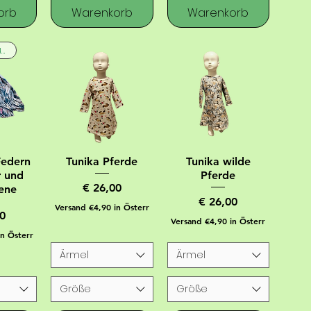
orb
Warenkorb
Warenkorb
NEU auch für Erwachsene
Federn
Tunika Pferde
Tunika wilde
r und
Pferde
Preis
€ 26,00
ene
Preis
€ 26,00
Versand €4,90 in Österr
0
Versand €4,90 in Österr
in Österr
Ärmel
Ärmel
Größe
Größe