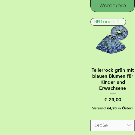
Warenkorb
NEU auch für Erwachsene
Tellerrock grün mit
blauen Blumen für
Kinder und
Erwachsene
Preis
€ 23,00
Versand €4,90 in Österr
Größe