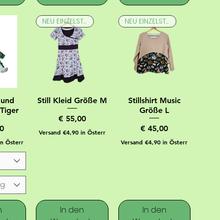
NEU EINZELSTÜCK
NEU EINZELSTÜCK
 und
Still Kleid Größe M
Stillshirt Music
Tiger
Größe L
Preis
€ 55,00
Preis
0
€ 45,00
Versand €4,90 in Österr
in Österr
Versand €4,90 in Österr
ng
n
In den
In den