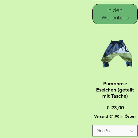
In den
Warenkorb
Pumphose
Eselchen (geteilt
mit Tasche)
Preis
€ 23,00
Versand €4,90 in Österr
Größe