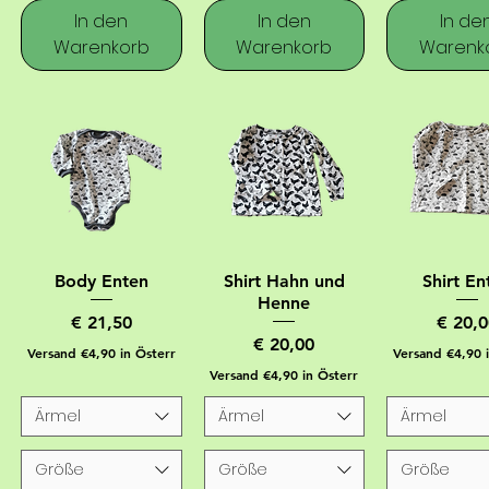
In den
In den
In de
Warenkorb
Warenkorb
Warenk
Body Enten
Shirt Hahn und
Shirt En
Henne
Preis
Preis
€ 21,50
€ 20,0
Preis
€ 20,00
Versand €4,90 in Österr
Versand €4,90 
Versand €4,90 in Österr
Ärmel
Ärmel
Ärmel
Größe
Größe
Größe