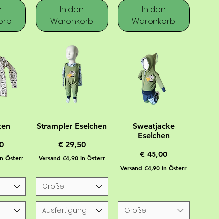
n
In den
In den
orb
Warenkorb
Warenkorb
ten
Strampler Eselchen
Sweatjacke
Eselchen
Preis
0
€ 29,50
Preis
€ 45,00
in Österr
Versand €4,90 in Österr
Versand €4,90 in Österr
Größe
Ausfertigung
Größe