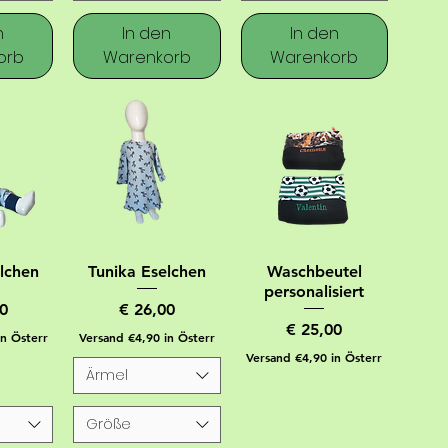
n
In den
In den
orb
Warenkorb
Warenkorb
elchen
Tunika Eselchen
Waschbeutel
personalisiert
Preis
0
€ 26,00
Preis
€ 25,00
in Österr
Versand €4,90 in Österr
Versand €4,90 in Österr
Ärmel
Größe