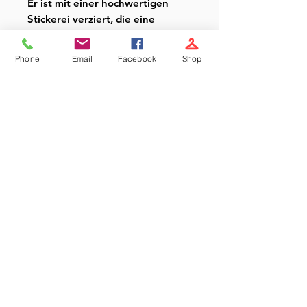
Er ist mit einer hochwertigen
Stickerei verziert, die eine
persönliche Note verleiht. Es
wurde ein spezieller Stickgarn
Phone
Email
Facebook
Shop
verwendet, der den Hund
erhaben und kuschelig macht.
Besonders hohe Bündchen bei
den Füßen, sorgen dafür, dass
er lange passt.
- Teil meiner Bauernhofkollektion
- Material: Jersey: 95 %
Baumwolle, 5 % Elastan
- Handmade by UBuntiX
- Mit Liebe in Niederösterreich
entworfen und hergestellt.
Du findest für dein
Lieblingsmodell nicht das