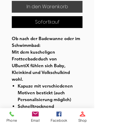
In den Warenkorb
Sofortkauf
Ob nach der Badewanne oder im
Schwimmbad:
Mit dem kuscheligen
Frotteebadeduch von
UBuntiX fühlen sich Baby,
Kleinkind und Volkschulkind
wohl.
Kapuze mit verschiedenen
Motiven bestickt (auch
Personalisierung möglich)
Schnelltrocknend
Weiches Handtuch-Material
Maße: 95x95 cm
Phone
Email
Facebook
Shop
Material: 90% Baumwolle,