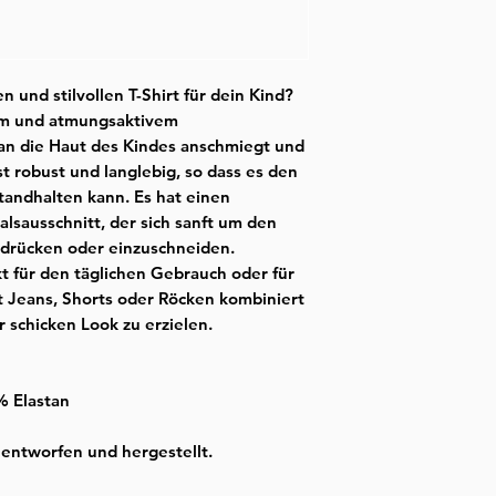
- das Kleidungsst
ein wenig eingehen
berücksichtigen
und stilvollen T-Shirt für dein Kind?
hem und atmungsaktivem
 an die Haut des Kindes anschmiegt und
t robust und langlebig, so dass es den
tandhalten kann. Es hat einen
sausschnitt, der sich sanft um den
u drücken oder einzuschneiden.
kt für den täglichen Gebrauch oder für
t Jeans, Shorts oder Röcken kombiniert
 schicken Look zu erzielen.
 % Elastan
h entworfen und hergestellt.