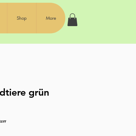
Shop
More
dtiere grün
is
err