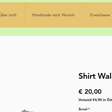
Über mich
Handmade nach Wunsch
Erwachsene
Shirt Wal
Pre
€ 20,00
Versand €4,90 in Öst
Ärmel
*