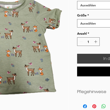
Auswählen
Größe
*
Auswählen
Anzahl
*
In 
Pflegehinweise
- Waschbar bei 30
- bitte nicht in d