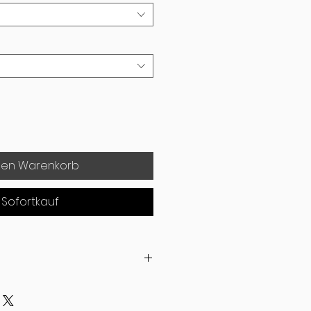
den Warenkorb
Sofortkauf
 Grad
en Trockner geben.